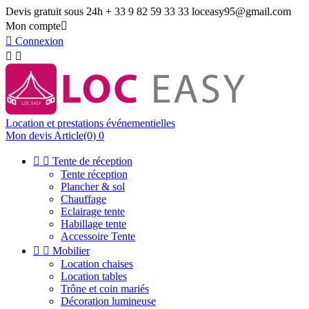
Devis gratuit sous 24h
+ 33 9 82 59 33 33
loceasy95@gmail.com
Mon compte


Connexion


Location et prestations événementielles
Mon devis
Article(0)
0


Tente de réception
Tente réception
Plancher & sol
Chauffage
Eclairage tente
Habillage tente
Accessoire Tente


Mobilier
Location chaises
Location tables
Trône et coin mariés
Décoration lumineuse