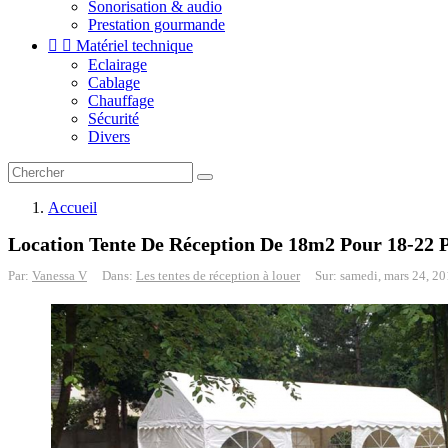
Sonorisation & audio
Prestation gourmande


Matériel technique
Eclairage
Cablage
Chauffage
Sécurité
Divers
Accueil
Location Tente De Réception De 18m2 Pour 18-22 
Par:
Vanessa V
Dans:
Les tentes de réception à louer
Sur:
samedi,
mars
24,
20