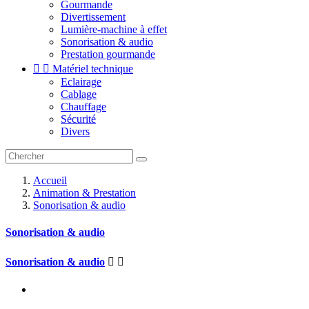
Gourmande
Divertissement
Lumière-machine à effet
Sonorisation & audio
Prestation gourmande


Matériel technique
Eclairage
Cablage
Chauffage
Sécurité
Divers
Accueil
Animation & Prestation
Sonorisation & audio
Sonorisation & audio
Sonorisation & audio

