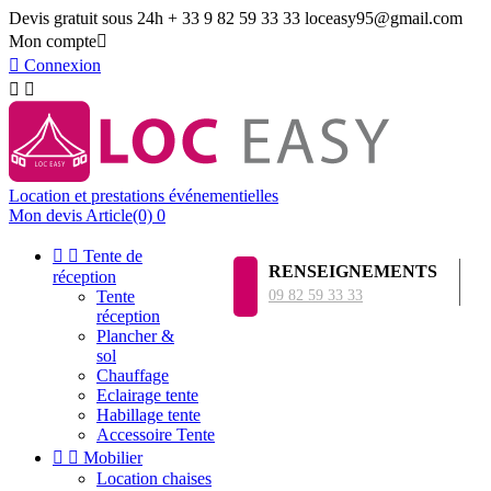
Devis gratuit sous 24h
+ 33 9 82 59 33 33
loceasy95@gmail.com
Mon compte


Connexion


Location et prestations événementielles
Mon devis
Article(0)
0


Tente de
RENSEIGNEMENTS
réception
Tente
09 82 59 33 33
réception
Plancher &
sol
Chauffage
Eclairage tente
Habillage tente
Accessoire Tente


Mobilier
Location chaises