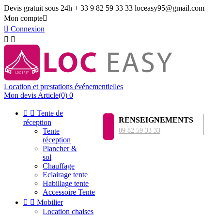
Devis gratuit sous 24h
+ 33 9 82 59 33 33
loceasy95@gmail.com
Mon compte


Connexion


Location et prestations événementielles
Mon devis
Article(0)
0


Tente de
RENSEIGNEMENTS
réception
Tente
09 82 59 33 33
réception
Plancher &
sol
Chauffage
Eclairage tente
Habillage tente
Accessoire Tente


Mobilier
Location chaises