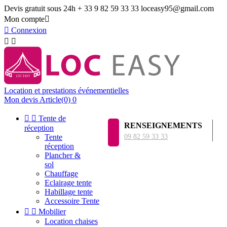
Devis gratuit sous 24h
+ 33 9 82 59 33 33
loceasy95@gmail.com
Mon compte


Connexion


Location et prestations événementielles
Mon devis
Article(0)
0


Tente de
RENSEIGNEMENTS
réception
Tente
09 82 59 33 33
réception
Plancher &
sol
Chauffage
Eclairage tente
Habillage tente
Accessoire Tente


Mobilier
Location chaises