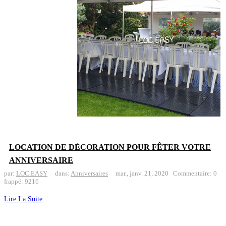
LOCATION DE DÉCORATION POUR FÊTER VOTRE
ANNIVERSAIRE
par:
LOC EASY
dans:
Anniversaires
mar.,
janv.
21,
2020
Commentaire: 0
frappé: 9216
Lire La Suite