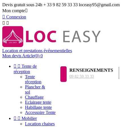
Devis gratuit sous 24h
+ 33 9 82 59 33 33
loceasy95@gmail.com
Mon compte


Connexion


Location et prestations événementielles
Mon devis
Article(0)
0


Tente de
RENSEIGNEMENTS
réception
Tente
09 82 59 33 33
réception
Plancher &
sol
Chauffage
Eclairage tente
Habillage tente
Accessoire Tente


Mobilier
Location chaises