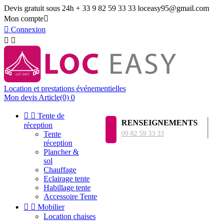
Devis gratuit sous 24h
+ 33 9 82 59 33 33
loceasy95@gmail.com
Mon compte


Connexion


Location et prestations événementielles
Mon devis
Article(0)
0


Tente de
RENSEIGNEMENTS
réception
Tente
09 82 59 33 33
réception
Plancher &
sol
Chauffage
Eclairage tente
Habillage tente
Accessoire Tente


Mobilier
Location chaises