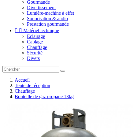
Gourmande
Divertissement
Lumière-machine à effet
Sonorisation & audio
Prestation gourmande


Matériel technique
Eclairage
Cablage
Chauffage
Sécurité
Divers
Accueil
Tente de réception
Chauffage
Bouteille de gaz propane 13kg