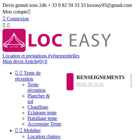
Devis gratuit sous 24h
+ 33 9 82 59 33 33
loceasy95@gmail.com
Mon compte


Connexion


Location et prestations événementielles
Mon devis
Article(0)
0


Tente de
RENSEIGNEMENTS
réception
Tente
09 82 59 33 33
réception
Plancher &
sol
Chauffage
Eclairage tente
Habillage tente
Accessoire Tente


Mobilier
Location chaises