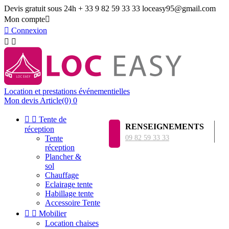
Devis gratuit sous 24h
+ 33 9 82 59 33 33
loceasy95@gmail.com
Mon compte


Connexion


Location et prestations événementielles
Mon devis
Article(0)
0


Tente de
RENSEIGNEMENTS
réception
Tente
09 82 59 33 33
réception
Plancher &
sol
Chauffage
Eclairage tente
Habillage tente
Accessoire Tente


Mobilier
Location chaises