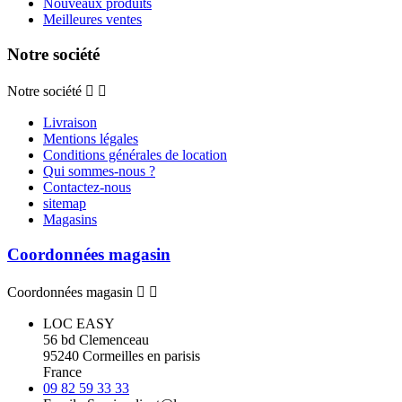
Nouveaux produits
Meilleures ventes
Notre société
Notre société


Livraison
Mentions légales
Conditions générales de location
Qui sommes-nous ?
Contactez-nous
sitemap
Magasins
Coordonnées magasin
Coordonnées magasin


LOC EASY
56 bd Clemenceau
95240 Cormeilles en parisis
France
09 82 59 33 33