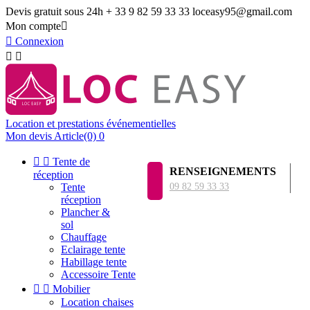
Devis gratuit sous 24h
+ 33 9 82 59 33 33
loceasy95@gmail.com
Mon compte


Connexion


Location et prestations événementielles
Mon devis
Article(0)
0


Tente de
RENSEIGNEMENTS
réception
Tente
09 82 59 33 33
réception
Plancher &
sol
Chauffage
Eclairage tente
Habillage tente
Accessoire Tente


Mobilier
Location chaises