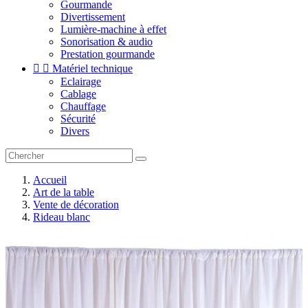
Gourmande
Divertissement
Lumière-machine à effet
Sonorisation & audio
Prestation gourmande


Matériel technique
Eclairage
Cablage
Chauffage
Sécurité
Divers
Accueil
Art de la table
Vente de décoration
Rideau blanc