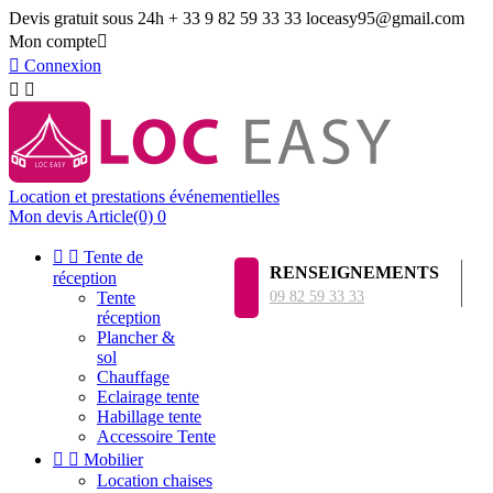
Devis gratuit sous 24h
+ 33 9 82 59 33 33
loceasy95@gmail.com
Mon compte


Connexion


Location et prestations événementielles
Mon devis
Article(0)
0


Tente de
RENSEIGNEMENTS
réception
Tente
09 82 59 33 33
réception
Plancher &
sol
Chauffage
Eclairage tente
Habillage tente
Accessoire Tente


Mobilier
Location chaises