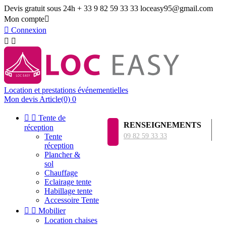
Devis gratuit sous 24h
+ 33 9 82 59 33 33
loceasy95@gmail.com
Mon compte


Connexion


Location et prestations événementielles
Mon devis
Article(0)
0


Tente de
RENSEIGNEMENTS
réception
Tente
09 82 59 33 33
réception
Plancher &
sol
Chauffage
Eclairage tente
Habillage tente
Accessoire Tente


Mobilier
Location chaises