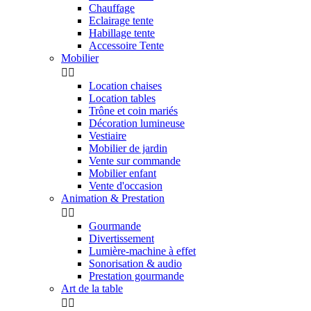
Chauffage
Eclairage tente
Habillage tente
Accessoire Tente
Mobilier


Location chaises
Location tables
Trône et coin mariés
Décoration lumineuse
Vestiaire
Mobilier de jardin
Vente sur commande
Mobilier enfant
Vente d'occasion
Animation & Prestation


Gourmande
Divertissement
Lumière-machine à effet
Sonorisation & audio
Prestation gourmande
Art de la table

