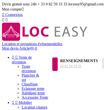
Devis gratuit sous 24h
+ 33 9 82 59 33 33
loceasy95@gmail.com
Mon compte


Connexion


Location et prestations événementielles
Mon devis
Article(0)
0


Tente de
RENSEIGNEMENTS
réception
Tente
09 82 59 33 33
réception
Plancher &
sol
Chauffage
Eclairage tente
Habillage tente
Accessoire Tente


Mobilier
Location chaises